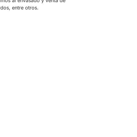
amos al envasado y venta de
dos, entre otros.
Susc
nues
Recibe noticia
contenido exc
comunidad de 