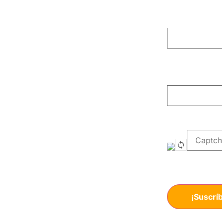
Email:
*
Nombre
Ingrese l
*Datos requeridos