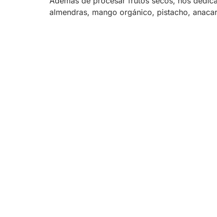
Además de procesar frutos secos, nos dedic
almendras, mango orgánico, pistacho, anacar