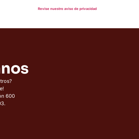
ponsabilidad proteger su privacidad y le garantizamos que sus
amente confidenciales.
Revise nuestro aviso de privacidad
anos
sotros?
e!
ón 600
1203.