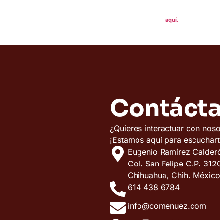
Nota: Es nuestra res
datos serán complet
aquí.
Contáct
¿Quieres interactuar con no
¡Estamos aquí para escuchart
Eugenio Ramírez Calder
Col. San Felipe C.P. 3
Chihuahua, Chih. México
614 438 6784
info@comenuez.com